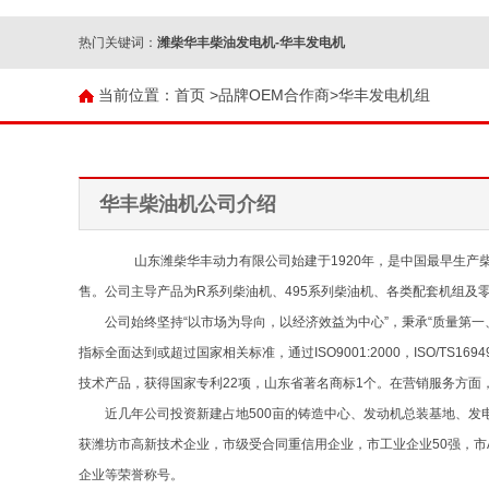
热门关键词：
潍柴华丰柴油发电机-华丰发电机
当前位置：
首页 >
品牌OEM合作商
>
华丰发电机组
华丰柴油机公司介绍
山东潍柴华丰动力有限公司始建于1920年，是中国最早生产柴油机
售。公司主导产品为R系列柴油机、495系列柴油机、各类配套机组及零
公司始终坚持“以市场为导向，以经济效益为中心”，秉承“质量第一、
指标全面达到或超过国家相关标准，通过ISO9001:2000，ISO/T
技术产品，获得国家专利22项，山东省著名商标1个。在营销服务方
近几年公司投资新建占地500亩的铸造中心、发动机总装基地、发电
获潍坊市高新技术企业，市级受合同重信用企业，市工业企业50强，市
企业等荣誉称号。