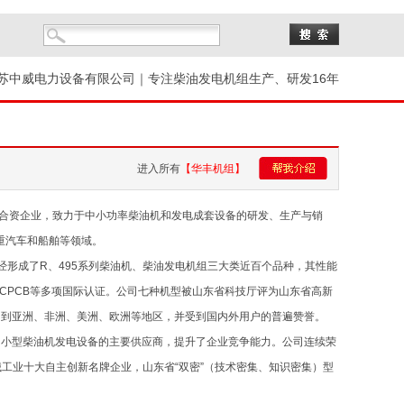
苏中威电力设备有限公司｜专注柴油发电机组生产、研发16年
进入所有
【华丰机组】
合资企业，致力于中小功率柴油机和发电成套设备的研发、生产与销
载重汽车和船舶等领域。
形成了R、495系列柴油机、柴油发电机组三大类近百个品种，其性能
A、印度CPCB等多项国际认证。公司七种机型被山东省科技厅评为山东省高新
口到亚洲、非洲、美洲、欧洲等地区，并受到国内外用户的普遍赞誉。
小型柴油机发电设备的主要供应商，提升了企业竞争能力。公司连续荣
工业十大自主创新名牌企业，山东省“双密”（技术密集、知识密集）型