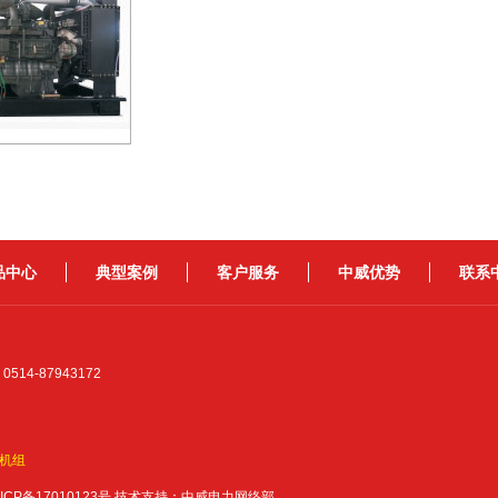
品中心
典型案例
客户服务
中威优势
联系
14-87943172
机组
CP备17010123号
技术支持：中威电力网络部