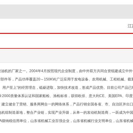
江
的厂家之一。2004年4月按照现代企业制度，由中外双方共同合资组建成立中外
部件等，产品功率覆盖20～150KW,广泛应用于发电设备、农用机械、工程机械、
用户至上”的经营理念，砥砺进取，加快技术改造，形成产品优势。目前公司产品已经
S16949:2000质量体系认证和国家船检、渔检标准，获得欧排、意大利CE、美国EP
面，建立健全了营销、服务两网合一的网络体系，产品行销全国各省、市、自治区并出
机组制造基地，整合产业链，实现产业升级，从单一的发动机制造商，一跃成为中国
A级纳税信用单位，山东省机械工业百强企业，山东省机械行业文明单位，山东省机械