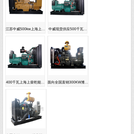
江苏中威500kw上海上…
中威现货供应500千瓦…
400千瓦上海上柴乾能…
面向全国直销300KW潍…