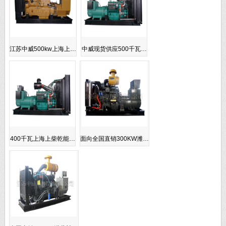
江苏中威500kw上海上…
中威现货供应500千瓦…
400千瓦上海上柴乾能…
面向全国直销300KW潍…