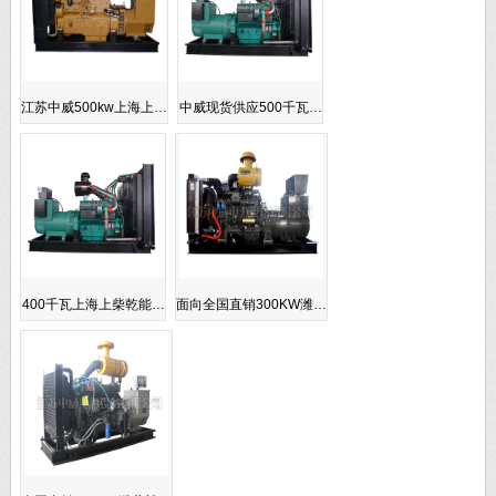
江苏中威500kw上海上…
中威现货供应500千瓦…
400千瓦上海上柴乾能…
面向全国直销300KW潍…