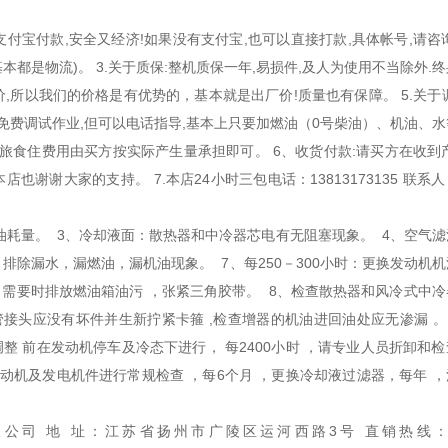
支付宝付款,安全又经济!如果没有支付宝,也可以直接打款,具体帐号,请咨
本都是物流)。 3.关于质保:整机质保一年,易损件,及人为使用不当除外.
价,所以我们的价格是有优势的，基本就是出厂价!质量也有保障。 5.关于
免费调试作业,但可以电话指导,基本上只要加燃油（0号柴油）、机油、水
差旅食住费用由买方按实际产生量承担即可。 6、收货付款:请买方在收到
谢谢大家的支持。 7.本店24小时三包电话：13813173135 联系
油耗量。 3、冷却液面：散热器和中冷器芯电有无阻塞现象。 4、空气滤
：排除漏水，漏燃油，漏机油现象。 7、每250－300小时：更换发动机
，需要时排放燃油箱油污 ，张紧三角胶带。 8、检查散热器和风冷式中冷
接头应没有坏件并生新拧紧卡箍 ,检查增器的机油进回油处应无渗漏 。 
调整 前在发动机停车及冷态下进行， 每2400小时 ，请专业人员折卸和
动机及发电机件进行常规检查 ，每6个月 ，更换冷却液过滤器，每年 ，
公司 地 址：江苏省扬州市广陵区运河西路3号 直销热线