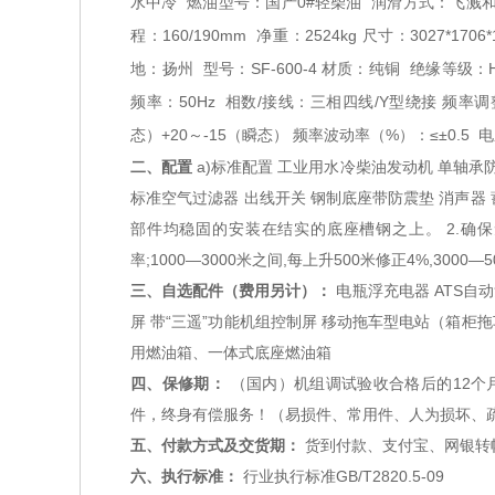
水中冷
燃油型号：国产0#轻柴油
润滑方式：飞溅
程：160/190mm
净重：2524kg
尺寸：3027*1706*
地：扬州
型号：SF-600-4
材质：纯铜
绝缘等级：
频率：50Hz
相数/接线：三相四线/Y型绕接
频率调
态）+20～-15（瞬态）
频率波动率（%）：≤±0.5
电
二、配置
a)标准配置 工业用水冷柴油发动机 单轴承
标准空气过滤器 出线开关 钢制底座带防震垫 消声器 
部件均稳固的安装在结实的底座槽钢之上。 2.确保无
率;1000—3000米之间,每上升500米修正4%,300
三、自选配件（费用另计）：
电瓶浮充电器 ATS自
屏 带“三遥”功能机组控制屏 移动拖车型电站（箱柜
用燃油箱、一体式底座燃油箱
四、保修期：
（国内）机组调试验收合格后的12个
件，终身有偿服务！（易损件、常用件、人为损坏、
五、付款方式及交货期：
货到付款、支付宝、网银转
六、执行标准：
行业执行标准GB/T2820.5-09