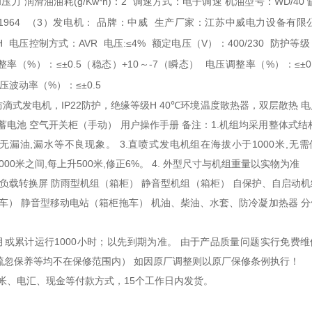
和压力
润滑油油耗(g/Kw*h)：2
调速方式：电子调速
机油型号：WD/40
1964
（3）发电机：
品牌：中威
生产厂家：江苏中威电力设备有限
H
电压控制方式：AVR
电压:≤4%
额定电压（V）：400/230
防护等级：
整率（%）：≤±0.5（稳态）+10～-7（瞬态）
电压调整率（%）：≤±0
压波动率（%）：≤±0.5
防滴式发电机，IP22防护，绝缘等级H 40℃环境温度散热器，双层散热 
蓄电池 空气开关柜（手动） 用户操作手册 备注：1.机组均采用整体式结
漏油,漏水等不良现象。 3.直喷式发电机组在海拔小于1000米,无
0—5000米之间,每上升500米,修正6%。 4. 外型尺寸与机组重量以实物为准
动负载转换屏 防雨型机组（箱柜） 静音型机组（箱柜） 自保护、自启动
拖车） 静音型移动电站（箱柜拖车） 机油、柴油、水套、防冷凝加热器 
月或累计运行1000小时；以先到期为准。 由于产品质量问题实行免费维
疏忽保养等均不在保修范围内） 如因原厂调整则以原厂保修条例执行！
帐、电汇、现金等付款方式，15个工作日内发货。