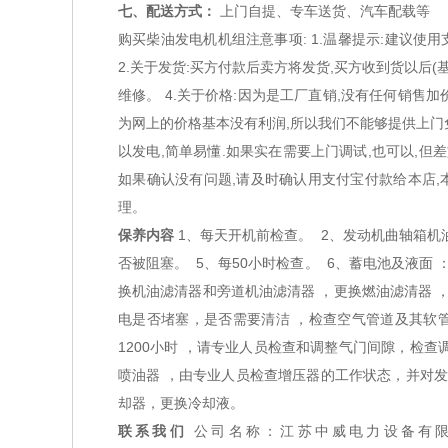
七、配送方式：
上门自提、专车送货、汽车配载等
购买柴油发电机机组注意事项: 1.温馨提示:建议使用
2.关于发货:买方付款后卖方将发货,买方收到货以后(基
维修。 4.关于价格:因为是工厂直销,没有任何销售加
为网上的价格基本没有利润,所以我们不能够提供上门
以发电,简单易懂.如果实在需要上门调试,也可以,但
如果确认没有问题,请及时确认用支付宝付款给本店,本店也
理。
保养内容
1、每天开机前检查。 2、发动机曲轴箱机
否被阻塞。 5、每50小时检查。 6、蓄电池及液面 
换机油滤清器和旁道机油滤清器 ，更换燃油滤清器 
电是否堵塞，是否需要清洁 ，检查空气管道及其软管
1200小时 ，请专业人员检查和调整气门间隙，检查
喷油器 ，由专业人员检查增压器的工作状态，并对发
却器，更换冷却液。
联系我们
公司名称：江苏中威电力设备有限