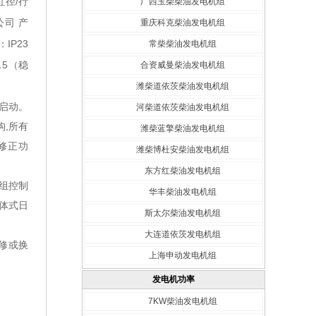
缸径/行
广西玉柴柴油发电机组
公司
产
重庆科克柴油发电机组
IP23
常柴柴油发电机组
.5（稳
合资威曼柴油发电机组
潍柴道依茨柴油发电机组
电启动。
河柴道依茨柴油发电机组
构,所有
潍柴蓝擎柴油发电机组
需修正功
潍柴博杜安柴油发电机组
东方红柴油发电机组
机组控制
华丰柴油发电机组
分体式日
斯太尔柴油发电机组
大连道依茨发电机组
修或换
上海申动发电机组
发电机功率
7KW柴油发电机组