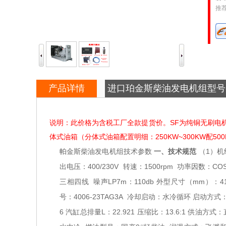
推
产品详情
进口珀金斯柴油发电机组型号
表
说明：此价格为含税工厂全款提货价。SF为纯铜无刷电机，
体式油箱（分体式油箱配置明细：250KW~300KW配500
帕金斯柴油发电机组技术参数
一、技术规范
（1）机
出电压：400/230V
转速：1500rpm
功率因数：COS
三相四线
噪声LP7m：110db
外型尺寸（mm）：4100
号：4006-23TAG3A
冷却启动：水冷循环
启动方式：
6
汽缸总排量L：22.921
压缩比：13.6:1
供油方式：