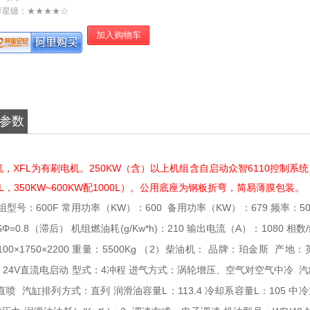
荐星级：★★★★☆
参数
XFL为有刷电机。250KW（含）以上机组含自启动众智6110控制系
L，350KW~600KW配1000L）。公用底座为钢板折弯，简易薄膜包装。
组型号：600F
常用功率（KW）：600
备用功率（KW）：679
频率：50
Φ=0.8（滞后）
机组燃油耗(g/Kw*h)：210
输出电流（A）：1080
相数
×1750×2200
重量：5500Kg
（2）柴油机：
品牌：珀金斯
产地：
24V直流电启动
型式：4冲程
进气方式：涡轮增压、空气对空气中冷
汽
直喷
汽缸排列方式：直列
润滑油容量L：113.4
冷却系容量L：105
中冷