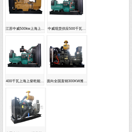
江苏中威500kw上海上…
中威现货供应500千瓦…
400千瓦上海上柴乾能…
面向全国直销300KW潍…