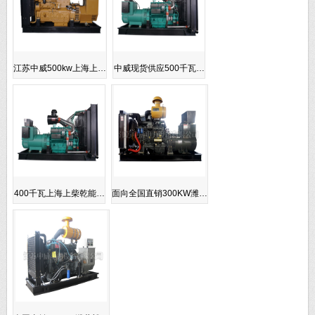
江苏中威500kw上海上…
中威现货供应500千瓦…
400千瓦上海上柴乾能…
面向全国直销300KW潍…