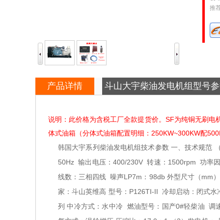
推
产品详情
斗山大宇柴油发电机组型号参
说明：此价格为含税工厂全款提货价。SF为纯铜无刷电机，
体式油箱（分体式油箱配置明细：250KW~300KW配500
韩国大宇系列柴油发电机组技术参数
一、技术规范
50Hz
输出电压：400/230V
转速：1500rpm
功率因
线数：三相四线
噪声LP7m：98db
外型尺寸（mm）：2
家：斗山英维高
型号：P126TI-II
冷却启动：闭式水
列
中冷方式：水中冷
燃油型号：国产0#轻柴油
调