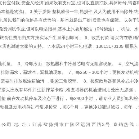
支付宝付款,安全又经济!如果没有支付宝,也可以直接打款,具体帐号,请咨
本都是物流)。 3.关于质保:整机质保一年,易损件,及人为使用不当除外.
价,所以我们的价格是有优势的，基本就是出厂价!质量也有保障。 5.关于
免费调试作业,但可以电话指导,基本上只要加燃油（0号柴油）、机油、水
差旅食住费用由买方按实际产生量承担即可。 6、收货付款:请买方在收到
谢谢大家的支持。 7.本店24小时三包电话：13813173135 联系
油耗量。 3、冷却液面：散热器和中冷器芯电有无阻塞现象。 4、空气滤
：排除漏水，漏燃油，漏机油现象。 7、每250－300小时：更换发动机
，需要时排放燃油箱油污 ，张紧三角胶带。 8、检查散热器和风冷式中冷
接头应没有坏件并生新拧紧卡箍 ,检查增器的机油进回油处应无渗漏 。 
调整 前在发动机停车及冷态下进行， 每2400小时 ，请专业人员折卸和
动机及发电机件进行常规检查 ，每6个月 ，更换冷却液过滤器，每年 ，
公司 地 址：江苏省扬州市广陵区运河西路3号 直销热线