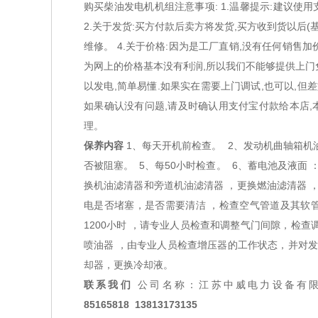
购买柴油发电机机组注意事项: 1.温馨提示:建议使用
2.关于发货:买方付款后卖方将发货,买方收到货以后(基
维修。 4.关于价格:因为是工厂直销,没有任何销售加
为网上的价格基本没有利润,所以我们不能够提供上门
以发电,简单易懂.如果实在需要上门调试,也可以,但
如果确认没有问题,请及时确认用支付宝付款给本店,本店也
理。
保养内容
1、每天开机前检查。 2、发动机曲轴箱机
否被阻塞。 5、每50小时检查。 6、蓄电池及液面 
换机油滤清器和旁道机油滤清器 ，更换燃油滤清器 
电是否堵塞，是否需要清洁 ，检查空气管道及其软管
1200小时 ，请专业人员检查和调整气门间隙，检查
喷油器 ，由专业人员检查增压器的工作状态，并对发
却器，更换冷却液。
联系我们
公司名称：江苏中威电力设备有限
85165818 13813173135