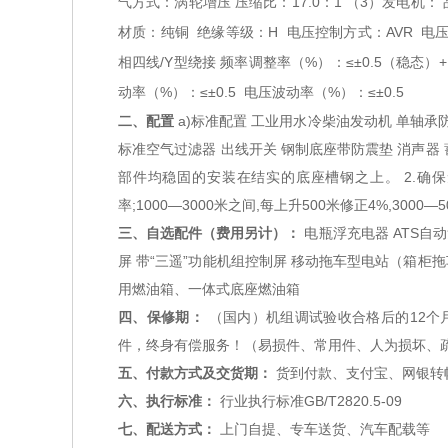
气方式：涡轮增压
压缩比：17.0：1
（3）发电机：
材质：纯铜
绝缘等级：H
电压控制方式：AVR
电压
相四线/Y型绕接
频率调整率（%）：≤±0.5（稳态）+
动率（%）：≤±0.5
电压波动率（%）：≤±0.5
二、配置
a)标准配置 工业用水冷柴油发动机 单轴承
标准空气过滤器 出线开关 钢制底座带防震垫 消声器 
部件均稳固的安装在结实的底座槽钢之上。 2.确保无
率;1000—3000米之间,每上升500米修正4%,300
三、自选配件（费用另计）：
电瓶浮充电器 ATS自
屏 带“三遥”功能机组控制屏 移动拖车型电站（箱柜
用燃油箱、一体式底座燃油箱
四、保修期：
（国内）机组调试验收合格后的12个
件，终身有偿服务！（易损件、常用件、人为损坏、
五、付款方式及交货期：
货到付款、支付宝、网银转
六、执行标准：
行业执行标准GB/T2820.5-09
七、配送方式：
上门自提、专车送货、汽车配载等