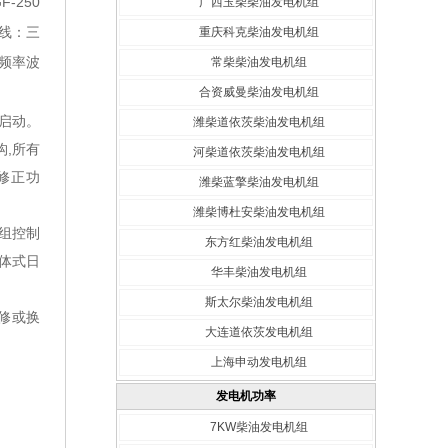
-250
广西玉柴柴油发电机组
接线：三
重庆科克柴油发电机组
频率波
常柴柴油发电机组
合资威曼柴油发电机组
电启动。
潍柴道依茨柴油发电机组
构,所有
河柴道依茨柴油发电机组
需修正功
潍柴蓝擎柴油发电机组
潍柴博杜安柴油发电机组
机组控制
东方红柴油发电机组
分体式日
华丰柴油发电机组
斯太尔柴油发电机组
修或换
大连道依茨发电机组
上海申动发电机组
发电机功率
7KW柴油发电机组