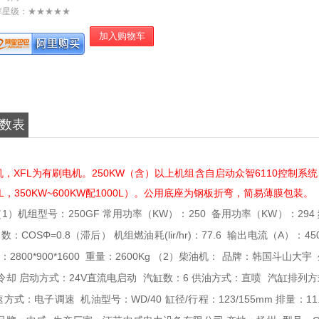
荐星级：★★★★★
数表
XFL为有刷电机。250KW（含）以上机组含自启动众智6110控制系
L，350KW~600KW配1000L）。公用底座为钢板折弯，简易薄膜包装。
（1）机组型号：250GF
常用功率（KW）：250
备用功率（KW）：294
数：COSΦ=0.8（滞后）
机组燃油耗(lir/hr)：77.6
输出电流（A）：45
800*900*1600
重量：2600Kg
（2）柴油机：
品牌：韩国斗山大宇
冷却
启动方式：24V直流电启动
汽缸数：6
供油方式：直喷
汽缸排列方
速方式：电子调速
机油型号：WD/40
缸径/行程：123/155mm
排量：11