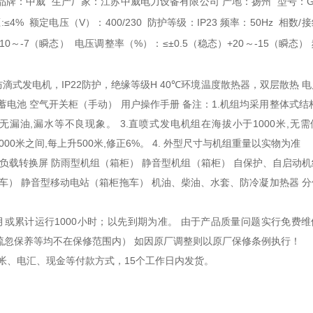
品牌：中威
生产厂家：江苏中威电力设备有限公司
产地：扬州
型号：GF
:≤4%
额定电压（V）：400/230
防护等级：IP23
频率：50Hz
相数/
10～-7（瞬态）
电压调整率（%）：≤±0.5（稳态）+20～-15（瞬态）
防滴式发电机，IP22防护，绝缘等级H 40℃环境温度散热器，双层散热 
蓄电池 空气开关柜（手动） 用户操作手册 备注：1.机组均采用整体式结
漏油,漏水等不良现象。 3.直喷式发电机组在海拔小于1000米,无
0—5000米之间,每上升500米,修正6%。 4. 外型尺寸与机组重量以实物为准
动负载转换屏 防雨型机组（箱柜） 静音型机组（箱柜） 自保护、自启动
拖车） 静音型移动电站（箱柜拖车） 机油、柴油、水套、防冷凝加热器 
月或累计运行1000小时；以先到期为准。 由于产品质量问题实行免费维
疏忽保养等均不在保修范围内） 如因原厂调整则以原厂保修条例执行！
帐、电汇、现金等付款方式，15个工作日内发货。