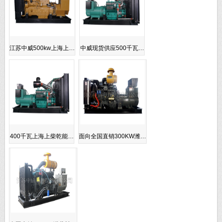
江苏中威500kw上海上…
中威现货供应500千瓦…
400千瓦上海上柴乾能…
面向全国直销300KW潍…