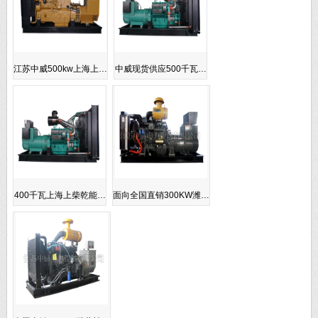
江苏中威500kw上海上…
中威现货供应500千瓦…
400千瓦上海上柴乾能…
面向全国直销300KW潍…