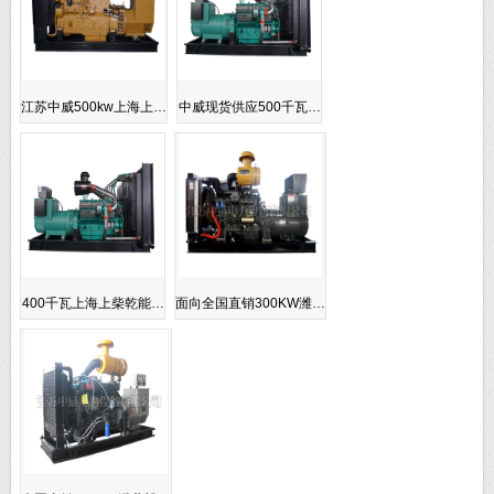
江苏中威500kw上海上…
中威现货供应500千瓦…
400千瓦上海上柴乾能…
面向全国直销300KW潍…