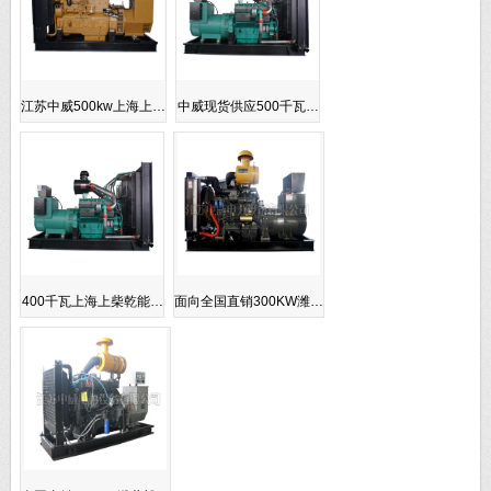
江苏中威500kw上海上…
中威现货供应500千瓦…
400千瓦上海上柴乾能…
面向全国直销300KW潍…