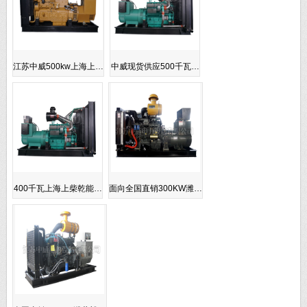
江苏中威500kw上海上…
中威现货供应500千瓦…
400千瓦上海上柴乾能…
面向全国直销300KW潍…