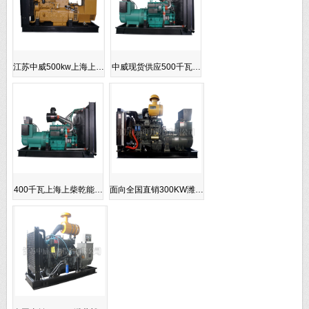
江苏中威500kw上海上…
中威现货供应500千瓦…
400千瓦上海上柴乾能…
面向全国直销300KW潍…