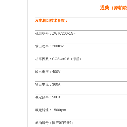
通柴（原帕
发电机组技术参数：
机组型号：ZWTC200-1GF
输出功率：200KW
功率因数：COSΦ=0.8（滞后）
输出电压：400V
输出电流：360A
额定频率：50Hz
额定转速：1500rpm
燃油牌号：国产0#轻柴油