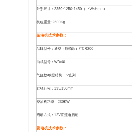
外形尺寸：2350*1250*1450（L×W×Hmm）
机组重量: 2600Kg
柴油机技术参数：
品牌型号：通柴（原帕欧）/TCR200
油机型号：WD/40
气缸数/敢提结构：6/直列
缸径行程：135/150mm
柴油机功率：230KW
启动方式：12V直流电启动
发电机技术参数：