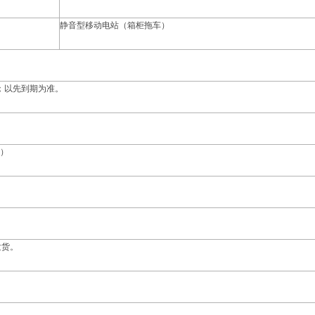
静音型移动电站（箱柜拖车）
时；以先到期为准。
）
发货。