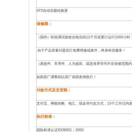
ATS自动负载转换屏
保修期：
（国内）机组调试验收合格后的12个月或累计运行1000小
由于产品质量问题实行免费维修或换件，终身有偿服务！
（易损件、常用件、人为损坏、疏忽保养等均不在保修范围内
如因原厂调整则以原厂保固条例执行！
付款方式及交货期：
支付宝、网银转帐、电汇、现金等付款方式，15个工作日内
执行标准：
国际标准认证ISO9001：2000