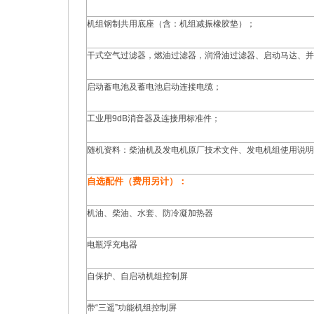
机组钢制共用底座（含：机组减振橡胶垫）；
干式空气过滤器，燃油过滤器，润滑油过滤器、启动马达、并
启动蓄电池及蓄电池启动连接电缆；
工业用9dB消音器及连接用标准件；
随机资料：柴油机及发电机原厂技术文件、发电机组使用说明
自选配件（费用另计）：
机油、柴油、水套、防冷凝加热器
电瓶浮充电器
自保护、自启动机组控制屏
带“三遥”功能机组控制屏