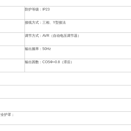
防护等级：IP23
接线方式：三相、Y型接法
调节方式：AVR（自动电压调节器）
输出频率：50Hz
输出因数：COSΦ=0.8（滞后）
安全护罩；