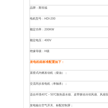
品牌：斯坦福
电机型号：HDI-200
额定功率：200KW
额定电压：400V
绝缘等级：H级
发电机组标准配置如下：
直喷式内燃发动机（柴油）；
交流同步发电机（单轴承）；
适合环境40℃－50℃散热器水箱、皮带驱动冷却风扇、风扇
发电输出空气开关、标配控制屏；