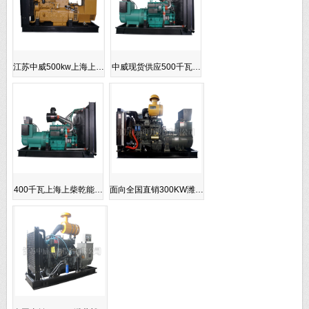
江苏中威500kw上海上…
中威现货供应500千瓦…
400千瓦上海上柴乾能…
面向全国直销300KW潍…