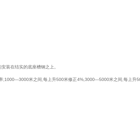
固的安装在结实的底座槽钢之上。
000—3000米之间,每上升500米修正4%,3000—5000米之间,每上升5