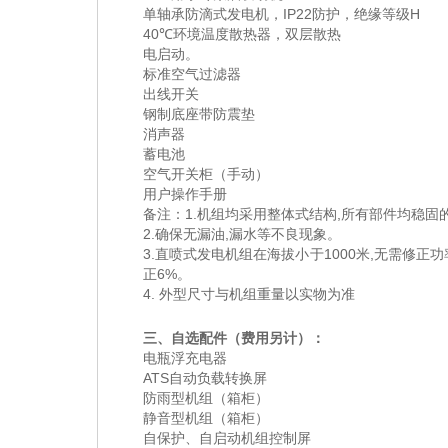
单轴承防滴式发电机，IP22防护，绝缘等级H
40℃环境温度散热器，双层散热
电启动。
标准空气过滤器
出线开关
钢制底座带防震垫
消声器
蓄电池
空气开关柜（手动）
用户操作手册
备注：1.机组均采用整体式结构,所有部件均稳
2.确保无漏油,漏水等不良现象。
3.直喷式发电机组在海拔小于1000米,无需修正功率;1
正6%。
4. 外型尺寸与机组重量以实物为准
三、自选配件（费用另计）：
电瓶浮充电器
ATS自动负载转换屏
防雨型机组（箱柜）
静音型机组（箱柜）
自保护、自启动机组控制屏