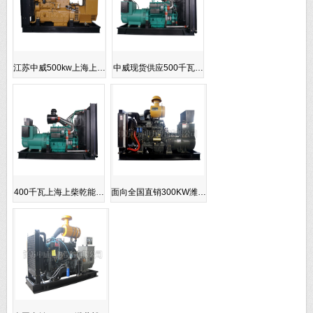
江苏中威500kw上海上…
中威现货供应500千瓦…
400千瓦上海上柴乾能…
面向全国直销300KW潍…