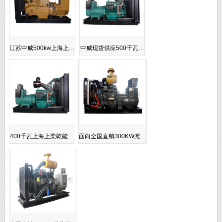
江苏中威500kw上海上…
中威现货供应500千瓦…
400千瓦上海上柴乾能…
面向全国直销300KW潍…