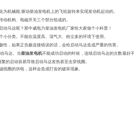
化为机械能,驱动柴油发电机上的飞轮旋转来实现发动机起动的。
、传动机构、电磁开关三个部分组成的。
启动马达呢？那中威电力柴油发电机厂家给大家做个小科普！
个小分类。不能在温度高、湿气大、粉尘多的环境下使用。
极性，如果正负极连接错误的话，会给启动马达造成严重的伤害。
动马达。当
柴油发电机
不能成功启动的时候，连续启动马达的次数最好
频繁的启动容易导致启动马达发热甚至击穿线圈。
磁线圈的供电，这样会造成打齿的破坏现象。