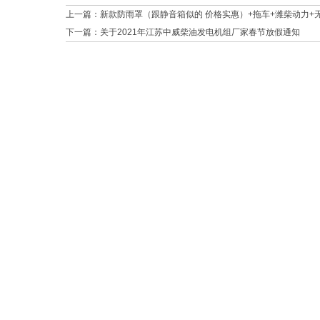
上一篇：
新款防雨罩（跟静音箱似的 价格实惠）+拖车+潍柴动力+
下一篇：
关于2021年江苏中威柴油发电机组厂家春节放假通知