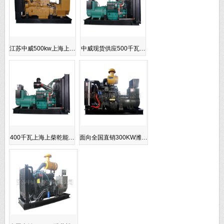
江苏中威500kw上海上…
中威现货供应500千瓦…
400千瓦上海上柴乾能…
面向全国直销300KW潍…