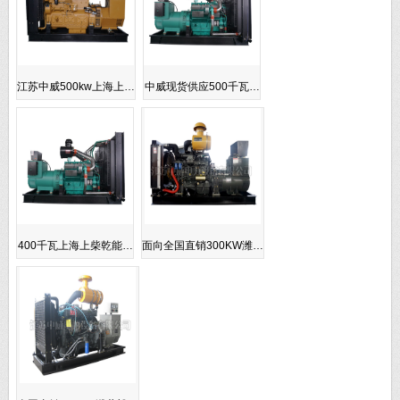
江苏中威500kw上海上…
中威现货供应500千瓦…
400千瓦上海上柴乾能…
面向全国直销300KW潍…