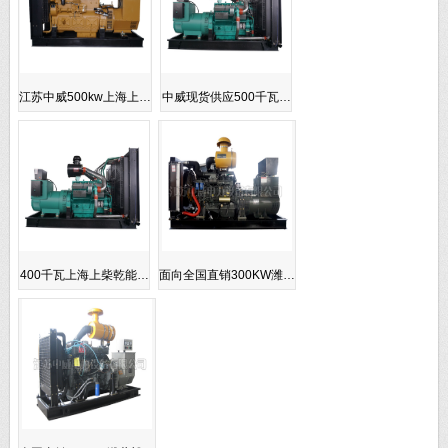
江苏中威500kw上海上…
中威现货供应500千瓦…
400千瓦上海上柴乾能…
面向全国直销300KW潍…